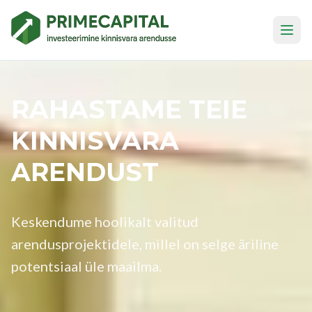
RAHASTAME TEIE
KINNISVARA
ARENDUST
Keskendume hoolikalt valitud
arendusprojektidele, millel on selge äriline
potentsiaal üle maailma.